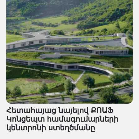
Դեբետ 1, հասցեում։
Հետահայաց նայելով ՔՈԱՖ
Կոնցեպտ համագումարների
կենտրոնի ստեղծմանը