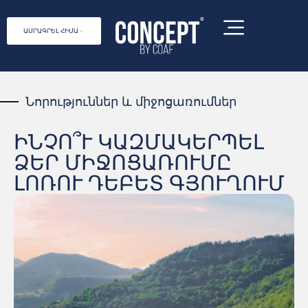
ԱՄՐԱԳՐԵԼ ՀԻՄԱ
Նորություններ և միջոցառումներ
ԻՆՉՈ՞Ւ ԿԱԶՄԱԿԵՐՊԵԼ
ՁԵՐ ՄԻՋՈՑԱՌՈՒՄԸ
ԼՈՌՈՒ ԴԵԲԵՏ ԳՅՈՒՂՈՒՄ
ՔՈԱՖ Կոնցեպտը սոցիալական
ձեռնարկություն է, որը գտնվում է
Հայաստանի Լոռու մարզում՝