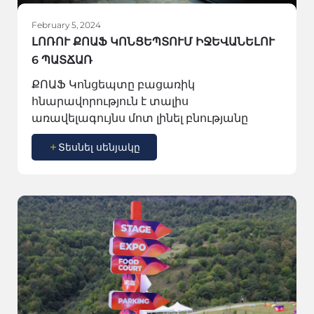
February 5, 2024
ԼՈՌՈՒ ՔՈԱՖ ԿՈՆՑԵՊՏՈՒՄ ԻՋԵՎԱՆԵԼՈՒ
6 ՊԱՏՃԱՌ
ՔՈԱՖ Կոնցեպտը բացառիկ
հնարավորություն է տալիս
առավելագույնս մոտ լինել բնությանը
Տեսնել սենյակը