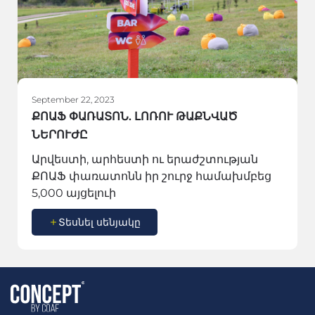
September 22, 2023
ՔՈԱՖ ՓԱՌԱՏՈՆ. ԼՈՌՈՒ ԹԱՔՆՎԱԾ
ՆԵՐՈՒԺԸ
Արվեստի, արհեստի ու երաժշտության
ՔՈԱՖ փառատոնն իր շուրջ համախմբեց
5,000 այցելուի
Տեսնել սենյակը